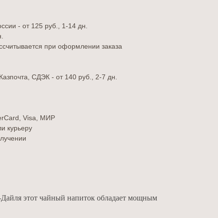
сии - от 125 руб., 1-14 дн.
н.
ассчитывается при оформлении заказа
азпочта, СДЭК - от 140 руб., 2-7 дн.
erCard, Visa, МИР
ли курьеру
лучении
н-Дайля этот чайный напиток обладает мощным