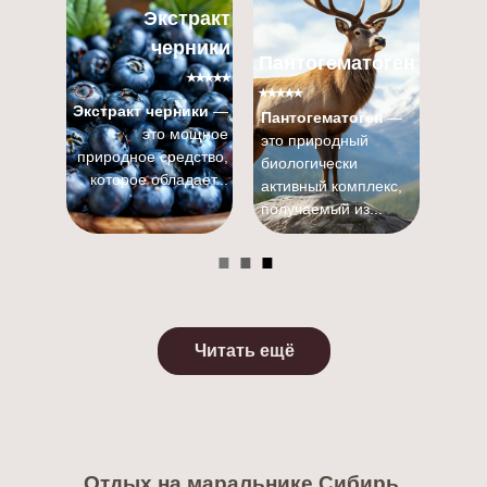
Экстракт
черники
Пантогематоген
⭑⭑⭑⭑⭑
⭑⭑⭑⭑⭑
Экстракт черники
—
Пантогематоген
—
это мощное
это природный
природное средство,
биологически
которое обладает...
.
.
.
активный комплекс,
получаемый из...
Читать ещё
Отдых на маральнике Сибирь