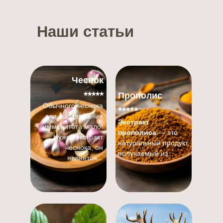
Наши статьи
Чеснок
⭑⭑⭑⭑⭑
Прополис
Обычного чеснока
⭑⭑⭑⭑⭑
для поддержания
Экстракт
иммунитета мало!
прополиса
— это
Нужен экстракт
натуральный продукт,
чеснока, он
получаемый из...
является...